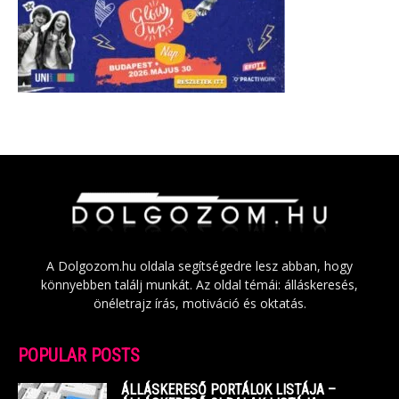
A Dolgozom.hu oldala segítségedre lesz abban, hogy
könnyebben találj munkát. Az oldal témái: álláskeresés,
önéletrajz írás, motiváció és oktatás.
POPULAR POSTS
ÁLLÁSKERESŐ PORTÁLOK LISTÁJA –