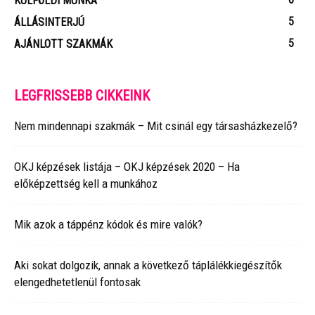
KÜLFÖLDI MUNKA
5
ÁLLÁSINTERJÚ
5
AJÁNLOTT SZAKMÁK
LEGFRISSEBB CIKKEINK
Nem mindennapi szakmák – Mit csinál egy társasházkezelő?
OKJ képzések listája – OKJ képzések 2020 – Ha
előképzettség kell a munkához
Mik azok a táppénz kódok és mire valók?
Aki sokat dolgozik, annak a következő táplálékkiegészítők
elengedhetetlenül fontosak