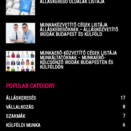
ÁLLÁSKERESŐ OLDALAK LISTÁJA
MUNKAKÖZVETÍTŐ CÉGEK LISTÁJA
ÁLLÁSKERESŐKNEK – ÁLLÁSKÖZVETÍTŐ
IRODÁK BUDAPEST ÉS KÜLFÖLD
MUNKAERŐ-KÖZVETÍTŐ CÉGEK LISTÁJA
MUNKÁLTATÓKNAK – MUNKAERŐ-
KÖLCSÖNZŐ IRODÁK BUDAPESTEN ÉS
KÜLFÖLDÖN
POPULAR CATEGORY
17
ÁLLÁSKERESÉS
8
VÁLLALKOZÁS
7
SZAKMÁK
6
KÜLFÖLDI MUNKA