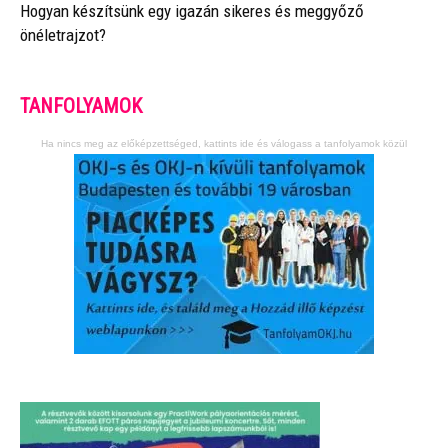
Hogyan készítsünk egy igazán sikeres és meggyőző
önéletrajzot?
TANFOLYAMOK
Ha nincs meg az előképzettséged, kattints ide és válogass a tanfolyamok közül