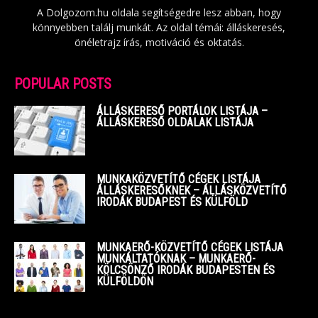
A Dolgozom.hu oldala segítségedre lesz abban, hogy
könnyebben találj munkát. Az oldal témái: álláskeresés,
önéletrajz írás, motiváció és oktatás.
POPULAR POSTS
ÁLLÁSKERESŐ PORTÁLOK LISTÁJA –
ÁLLÁSKERESŐ OLDALAK LISTÁJA
MUNKAKÖZVETÍTŐ CÉGEK LISTÁJA
ÁLLÁSKERESŐKNEK – ÁLLÁSKÖZVETÍTŐ
IRODÁK BUDAPEST ÉS KÜLFÖLD
MUNKAERŐ-KÖZVETÍTŐ CÉGEK LISTÁJA
MUNKÁLTATÓKNAK – MUNKAERŐ-
KÖLCSÖNZŐ IRODÁK BUDAPESTEN ÉS
KÜLFÖLDÖN