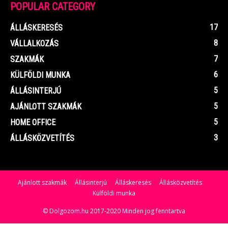
POPULAR CATEGORY
17
ÁLLÁSKERESÉS
8
VÁLLALKOZÁS
7
SZAKMÁK
6
KÜLFÖLDI MUNKA
5
ÁLLÁSINTERJÚ
5
AJÁNLOTT SZAKMÁK
5
HOME OFFICE
3
ÁLLÁSKÖZVETÍTÉS
Ajánlott szakmák
Állásinterjú
Álláskeresés
Állásközvetítés
Külföldi munka
© Dolgozom.hu 2017-2020 Minden jog fenntartva