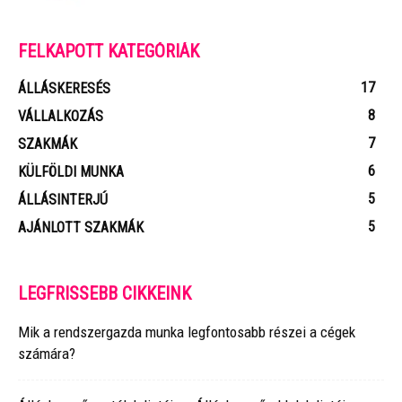
FELKAPOTT KATEGÓRIÁK
17
ÁLLÁSKERESÉS
8
VÁLLALKOZÁS
7
SZAKMÁK
6
KÜLFÖLDI MUNKA
5
ÁLLÁSINTERJÚ
5
AJÁNLOTT SZAKMÁK
LEGFRISSEBB CIKKEINK
Mik a rendszergazda munka legfontosabb részei a cégek
számára?