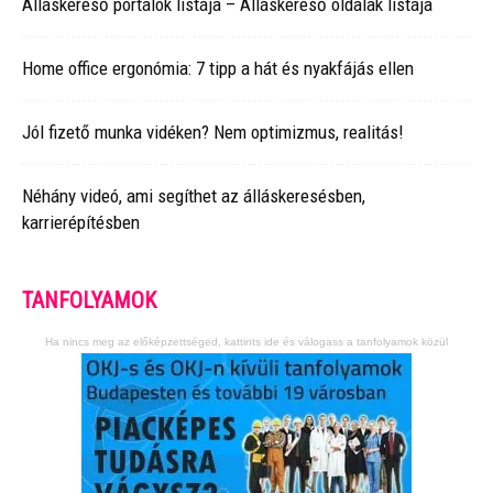
Álláskereső portálok listája – Álláskereső oldalak listája
Home office ergonómia: 7 tipp a hát és nyakfájás ellen
Jól fizető munka vidéken? Nem optimizmus, realitás!
Néhány videó, ami segíthet az álláskeresésben,
karrierépítésben
TANFOLYAMOK
Ha nincs meg az előképzettséged, kattints ide és válogass a tanfolyamok közül