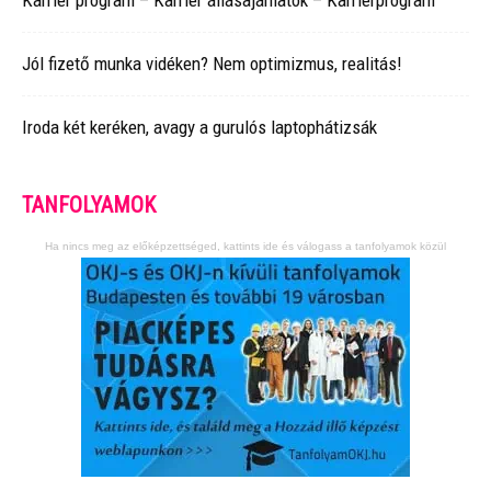
Karrier program – Karrier állásajánlatok – Karrierprogram
Jól fizető munka vidéken? Nem optimizmus, realitás!
Iroda két keréken, avagy a gurulós laptophátizsák
TANFOLYAMOK
Ha nincs meg az előképzettséged, kattints ide és válogass a tanfolyamok közül