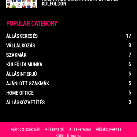
KÜLFÖLDÖN
POPULAR CATEGORY
17
ÁLLÁSKERESÉS
8
VÁLLALKOZÁS
7
SZAKMÁK
6
KÜLFÖLDI MUNKA
5
ÁLLÁSINTERJÚ
5
AJÁNLOTT SZAKMÁK
5
HOME OFFICE
3
ÁLLÁSKÖZVETÍTÉS
Ajánlott szakmák
Állásinterjú
Álláskeresés
Állásközvetítés
Külföldi munka