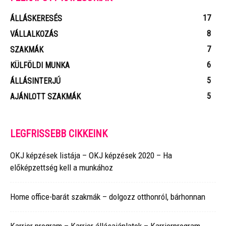
17
ÁLLÁSKERESÉS
8
VÁLLALKOZÁS
7
SZAKMÁK
6
KÜLFÖLDI MUNKA
5
ÁLLÁSINTERJÚ
5
AJÁNLOTT SZAKMÁK
LEGFRISSEBB CIKKEINK
OKJ képzések listája – OKJ képzések 2020 – Ha
előképzettség kell a munkához
Home office-barát szakmák – dolgozz otthonról, bárhonnan