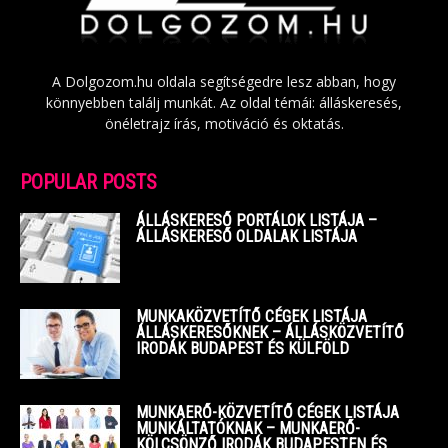
A Dolgozom.hu oldala segítségedre lesz abban, hogy
könnyebben találj munkát. Az oldal témái: álláskeresés,
önéletrajz írás, motiváció és oktatás.
POPULAR POSTS
ÁLLÁSKERESŐ PORTÁLOK LISTÁJA –
ÁLLÁSKERESŐ OLDALAK LISTÁJA
MUNKAKÖZVETÍTŐ CÉGEK LISTÁJA
ÁLLÁSKERESŐKNEK – ÁLLÁSKÖZVETÍTŐ
IRODÁK BUDAPEST ÉS KÜLFÖLD
MUNKAERŐ-KÖZVETÍTŐ CÉGEK LISTÁJA
MUNKÁLTATÓKNAK – MUNKAERŐ-
KÖLCSÖNZŐ IRODÁK BUDAPESTEN ÉS