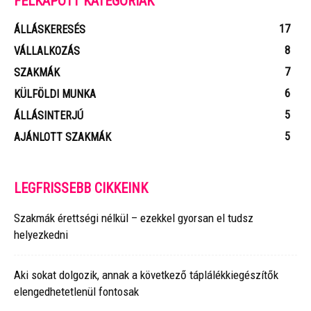
FELKAPOTT KATEGÓRIÁK
17
ÁLLÁSKERESÉS
8
VÁLLALKOZÁS
7
SZAKMÁK
6
KÜLFÖLDI MUNKA
5
ÁLLÁSINTERJÚ
5
AJÁNLOTT SZAKMÁK
LEGFRISSEBB CIKKEINK
Szakmák érettségi nélkül – ezekkel gyorsan el tudsz
helyezkedni
Aki sokat dolgozik, annak a következő táplálékkiegészítők
elengedhetetlenül fontosak