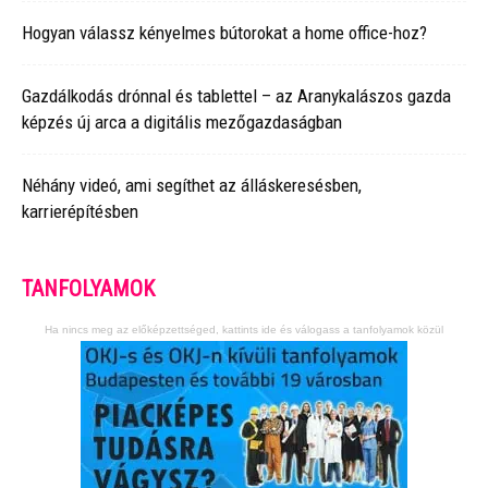
Hogyan válassz kényelmes bútorokat a home office-hoz?
Gazdálkodás drónnal és tablettel – az Aranykalászos gazda
képzés új arca a digitális mezőgazdaságban
Néhány videó, ami segíthet az álláskeresésben,
karrierépítésben
TANFOLYAMOK
Ha nincs meg az előképzettséged, kattints ide és válogass a tanfolyamok közül