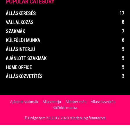
POPULAR CATEGORY
17
ÁLLÁSKERESÉS
8
VÁLLALKOZÁS
7
SZAKMÁK
6
KÜLFÖLDI MUNKA
5
ÁLLÁSINTERJÚ
5
AJÁNLOTT SZAKMÁK
5
HOME OFFICE
3
ÁLLÁSKÖZVETÍTÉS
Ajánlott szakmák
Állásinterjú
Álláskeresés
Állásközvetítés
Külföldi munka
© Dolgozom.hu 2017-2020 Minden jog fenntartva