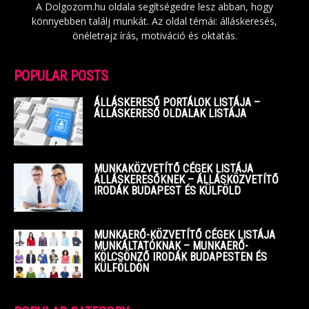
A Dolgozom.hu oldala segítségedre lesz abban, hogy
könnyebben találj munkát. Az oldal témái: álláskeresés,
önéletrajz írás, motiváció és oktatás.
POPULAR POSTS
ÁLLÁSKERESŐ PORTÁLOK LISTÁJA –
ÁLLÁSKERESŐ OLDALAK LISTÁJA
MUNKAKÖZVETÍTŐ CÉGEK LISTÁJA
ÁLLÁSKERESŐKNEK – ÁLLÁSKÖZVETÍTŐ
IRODÁK BUDAPEST ÉS KÜLFÖLD
MUNKAERŐ-KÖZVETÍTŐ CÉGEK LISTÁJA
MUNKÁLTATÓKNAK – MUNKAERŐ-
KÖLCSÖNZŐ IRODÁK BUDAPESTEN ÉS
KÜLFÖLDÖN