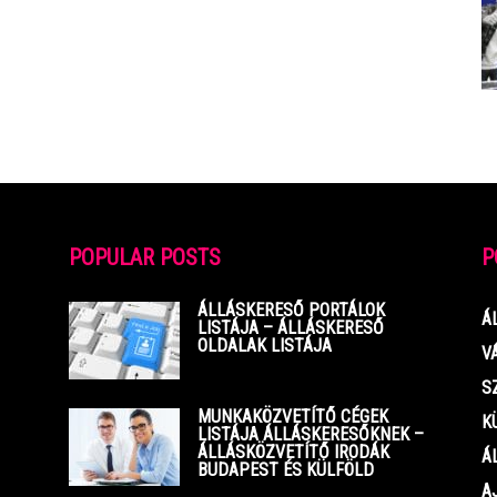
POPULAR POSTS
P
ÁLLÁSKERESŐ PORTÁLOK
Á
LISTÁJA – ÁLLÁSKERESŐ
OLDALAK LISTÁJA
V
S
MUNKAKÖZVETÍTŐ CÉGEK
K
LISTÁJA ÁLLÁSKERESŐKNEK –
ÁLLÁSKÖZVETÍTŐ IRODÁK
Á
BUDAPEST ÉS KÜLFÖLD
A