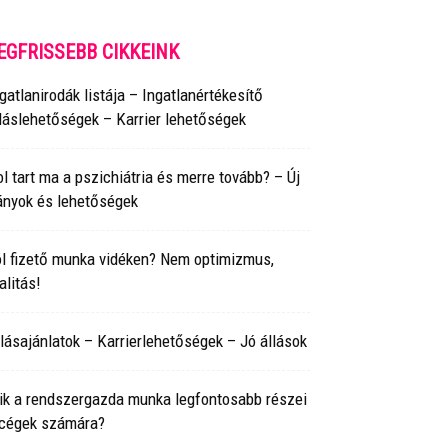
EGFRISSEBB CIKKEINK
gatlanirodák listája – Ingatlanértékesítő
láslehetőségek – Karrier lehetőségek
l tart ma a pszichiátria és merre tovább? – Új
ányok és lehetőségek
ól fizető munka vidéken? Nem optimizmus,
alitás!
lásajánlatok – Karrierlehetőségek – Jó állások
ik a rendszergazda munka legfontosabb részei
 cégek számára?