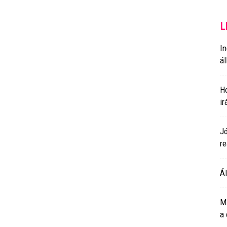
L
In
ál
Ho
ir
J
re
Ál
M
a