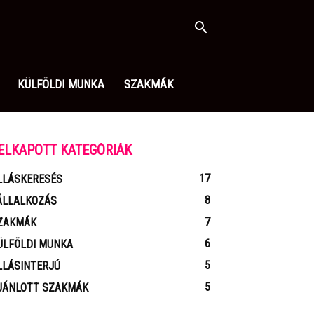
KÜLFÖLDI MUNKA
SZAKMÁK
ELKAPOTT KATEGÓRIÁK
17
LLÁSKERESÉS
8
ÁLLALKOZÁS
7
ZAKMÁK
6
ÜLFÖLDI MUNKA
5
LLÁSINTERJÚ
5
JÁNLOTT SZAKMÁK