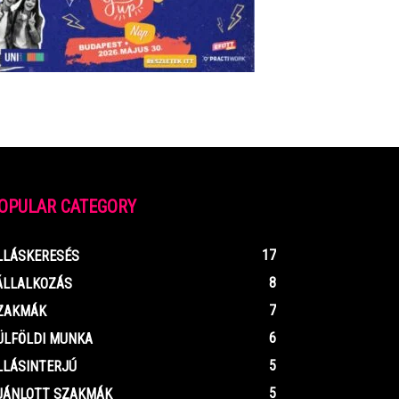
OPULAR CATEGORY
17
LLÁSKERESÉS
8
ÁLLALKOZÁS
7
ZAKMÁK
6
ÜLFÖLDI MUNKA
5
LLÁSINTERJÚ
5
JÁNLOTT SZAKMÁK