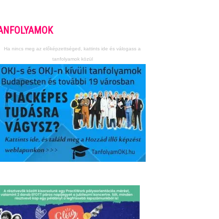
ANFOLYAMOK
Ha nincs meg az előképzettséged, kattints ide és válogass a
tanfolyamok közül