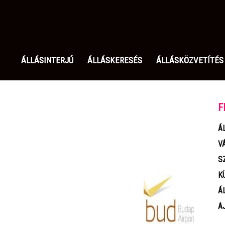
olgozom.hu
ÁLLÁSINTERJÚ
ÁLLÁSKERESÉS
ÁLLÁSKÖZVETÍTÉS
F
Á
V
S
K
Á
A