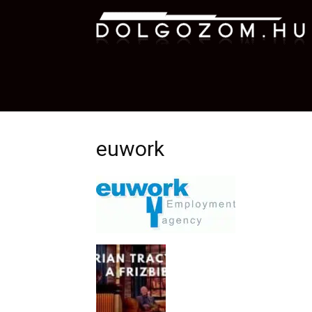
D
euwork