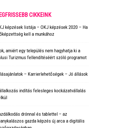
EGFRISSEBB CIKKEINK
KJ képzések listája – OKJ képzések 2020 – Ha
lőképzettség kell a munkához
ok, amiért egy település nem hagyhatja ki a
lusi Turizmus fellendítéséért szóló programot
lásajánlatok – Karrierlehetőségek – Jó állások
llalkozás indítás felesleges kockázatvállalás
lkül
zdálkodás drónnal és tablettel – az
anykalászos gazda képzés új arca a digitális
ezőgazdaságban