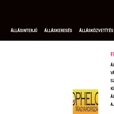
olgozom.hu
ÁLLÁSINTERJÚ
ÁLLÁSKERESÉS
ÁLLÁSKÖZVETÍTÉS
F
Á
V
S
K
Á
A