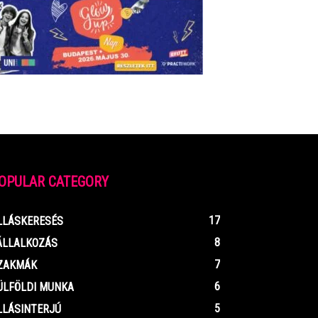
OPULAR CATEGORY
17
LLÁSKERESÉS
8
ÁLLALKOZÁS
7
ZAKMÁK
6
ÜLFÖLDI MUNKA
5
LLÁSINTERJÚ