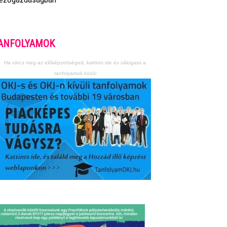
ANFOLYAMOK
Ha nincs meg az előképzettséged, kattints ide és válogass a
tanfolyamok közül