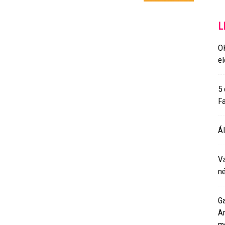
L
O
e
5 
Fa
Ál
Vá
né
Ga
Ar
m