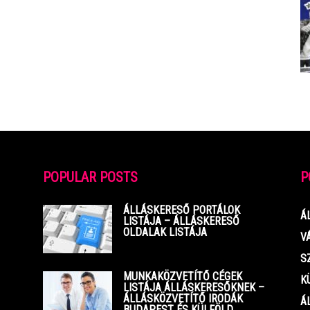
POPULAR POSTS
P
ÁLLÁSKERESŐ PORTÁLOK
Á
LISTÁJA – ÁLLÁSKERESŐ
OLDALAK LISTÁJA
V
S
MUNKAKÖZVETÍTŐ CÉGEK
K
LISTÁJA ÁLLÁSKERESŐKNEK –
ÁLLÁSKÖZVETÍTŐ IRODÁK
Á
BUDAPEST ÉS KÜLFÖLD