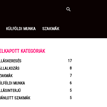
KÜLFÖLDI MUNKA
SZAKMÁK
ELKAPOTT KATEGÓRIÁK
17
LLÁSKERESÉS
8
ÁLLALKOZÁS
7
ZAKMÁK
6
ÜLFÖLDI MUNKA
5
LLÁSINTERJÚ
5
JÁNLOTT SZAKMÁK