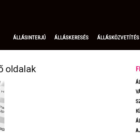
olgozom.hu
ÁLLÁSINTERJÚ
ÁLLÁSKERESÉS
ÁLLÁSKÖZVETÍTÉS
ő oldalak
F
Á
V
S
K
Á
A