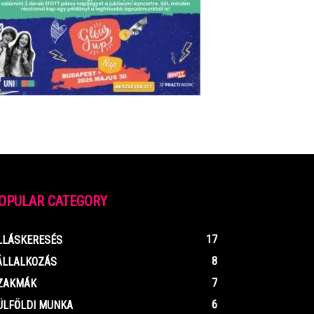
OPULAR CATEGORY
17
LLÁSKERESÉS
8
ÁLLALKOZÁS
7
ZAKMÁK
6
ÜLFÖLDI MUNKA