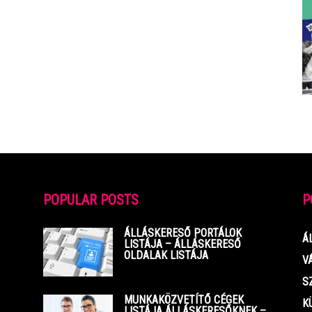
POPULAR POSTS
P
ÁLLÁSKERESŐ PORTÁLOK
Á
LISTÁJA – ÁLLÁSKERESŐ
OLDALAK LISTÁJA
V
S
MUNKAKÖZVETÍTŐ CÉGEK
K
LISTÁJA ÁLLÁSKERESŐKNEK –