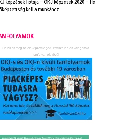
KJ képzések listája – OKJ képzések 2020 – Ha
lőképzettség kell a munkához
ANFOLYAMOK
Ha nincs meg az előképzettséged, kattints ide és válogass a
tanfolyamok közül