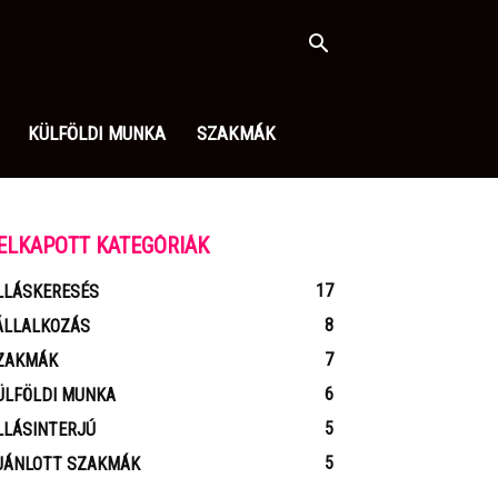
KÜLFÖLDI MUNKA
SZAKMÁK
ELKAPOTT KATEGÓRIÁK
17
LLÁSKERESÉS
8
ÁLLALKOZÁS
7
ZAKMÁK
6
ÜLFÖLDI MUNKA
5
LLÁSINTERJÚ
5
JÁNLOTT SZAKMÁK