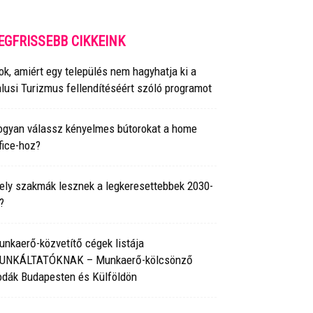
EGFRISSEBB CIKKEINK
ok, amiért egy település nem hagyhatja ki a
lusi Turizmus fellendítéséért szóló programot
ogyan válassz kényelmes bútorokat a home
fice-hoz?
ely szakmák lesznek a legkeresettebbek 2030-
?
nkaerő-közvetítő cégek listája
UNKÁLTATÓKNAK – Munkaerő-kölcsönző
odák Budapesten és Külföldön