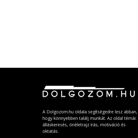
A Dolgozom.hu oldala segítségedre lesz abban,
hogy könnyebben találj munkát. Az oldal témái:
álláskeresés, önéletrajz írás, motiváció és
oktatás.