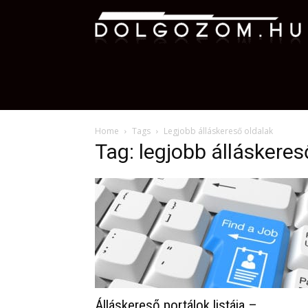
D
Home
Tags
Legjobb álláskereső oldalak
Tag: legjobb álláskeres
Álláskereső portálok listája –