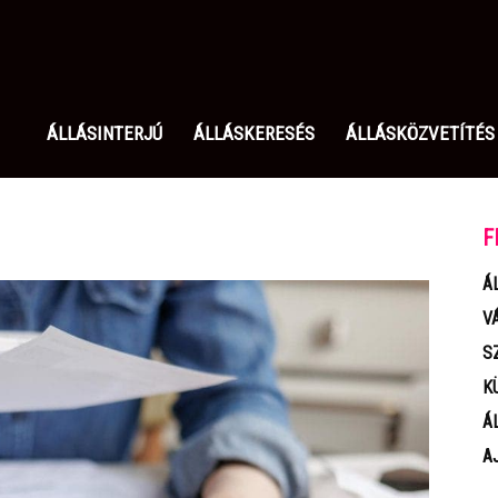
olgozom.hu
ÁLLÁSINTERJÚ
ÁLLÁSKERESÉS
ÁLLÁSKÖZVETÍTÉS
F
Á
V
S
K
Á
A