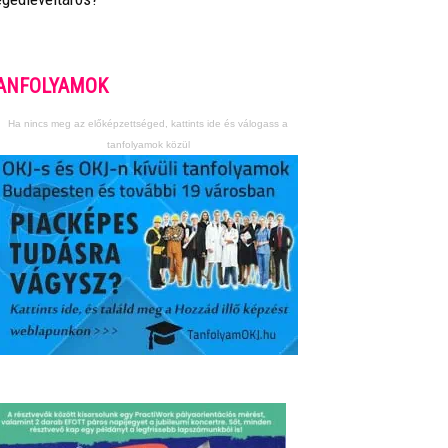
ANFOLYAMOK
Ha nincs meg az előképzettséged, kattints ide és válogass a
tanfolyamok közül