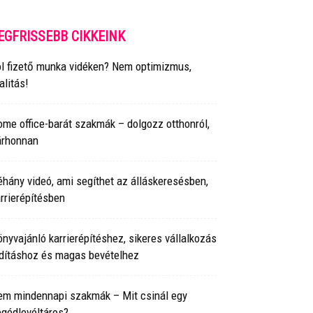
EGFRISSEBB CIKKEINK
ól fizető munka vidéken? Nem optimizmus,
alitás!
me office-barát szakmák – dolgozz otthonról,
árhonnan
hány videó, ami segíthet az álláskeresésben,
rrierépítésben
nyvajánló karrierépítéshez, sikeres vállalkozás
ndításhoz és magas bevételhez
em mindennapi szakmák – Mit csinál egy
gédlevéltáros?