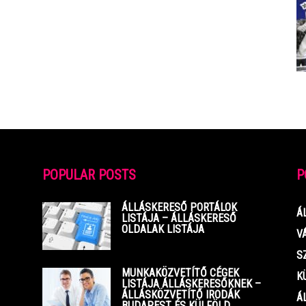
POPULAR POSTS
P
ÁLLÁSKERESŐ PORTÁLOK
Á
LISTÁJA – ÁLLÁSKERESŐ
OLDALAK LISTÁJA
V
S
MUNKAKÖZVETÍTŐ CÉGEK
K
LISTÁJA ÁLLÁSKERESŐKNEK –
ÁLLÁSKÖZVETÍTŐ IRODÁK
Á
BUDAPEST ÉS KÜLFÖLD