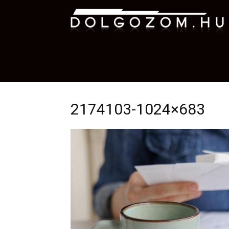
D
2174103-1024×683