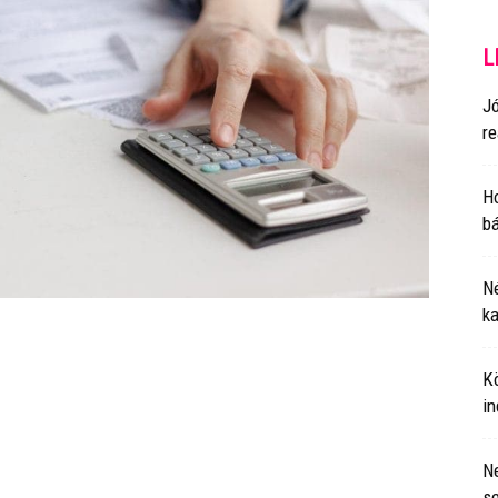
L
J
re
Ho
b
Né
ka
Kö
i
N
se