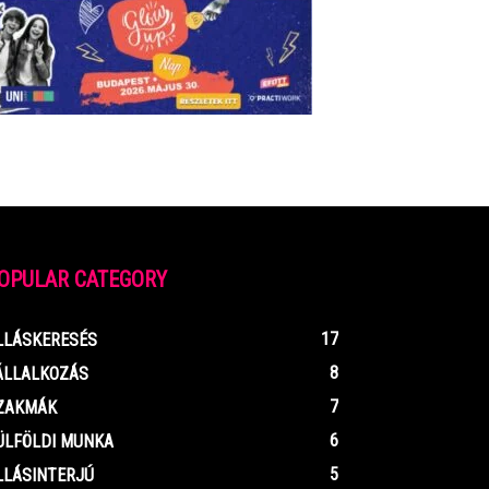
OPULAR CATEGORY
17
LLÁSKERESÉS
8
ÁLLALKOZÁS
7
ZAKMÁK
6
ÜLFÖLDI MUNKA
5
LLÁSINTERJÚ