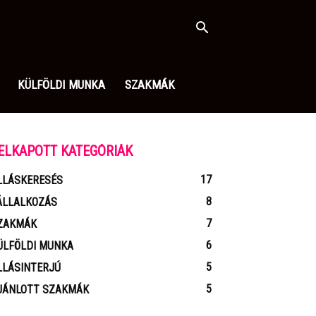
KÜLFÖLDI MUNKA
SZAKMÁK
ELKAPOTT KATEGÓRIÁK
17
LLÁSKERESÉS
8
ÁLLALKOZÁS
7
ZAKMÁK
6
ÜLFÖLDI MUNKA
5
LLÁSINTERJÚ
5
JÁNLOTT SZAKMÁK