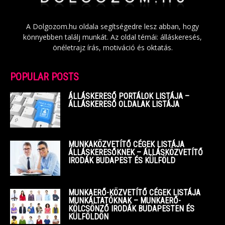
A Dolgozom.hu oldala segítségedre lesz abban, hogy
könnyebben találj munkát. Az oldal témái: álláskeresés,
önéletrajz írás, motiváció és oktatás.
POPULAR POSTS
ÁLLÁSKERESŐ PORTÁLOK LISTÁJA –
ÁLLÁSKERESŐ OLDALAK LISTÁJA
MUNKAKÖZVETÍTŐ CÉGEK LISTÁJA
ÁLLÁSKERESŐKNEK – ÁLLÁSKÖZVETÍTŐ
IRODÁK BUDAPEST ÉS KÜLFÖLD
MUNKAERŐ-KÖZVETÍTŐ CÉGEK LISTÁJA
MUNKÁLTATÓKNAK – MUNKAERŐ-
KÖLCSÖNZŐ IRODÁK BUDAPESTEN ÉS
KÜLFÖLDÖN