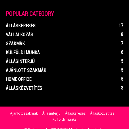
POPULAR CATEGORY
17
ÁLLÁSKERESÉS
8
VÁLLALKOZÁS
7
SZAKMÁK
6
KÜLFÖLDI MUNKA
5
ÁLLÁSINTERJÚ
5
AJÁNLOTT SZAKMÁK
5
HOME OFFICE
3
ÁLLÁSKÖZVETÍTÉS
Ajánlott szakmák
Állásinterjú
Álláskeresés
Állásközvetítés
Külföldi munka