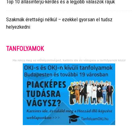
Top 10 állásinterjú-kérdés és a legjobb válaszok rájuk
Szakmák érettségi nélkül – ezekkel gyorsan el tudsz
helyezkedni
TANFOLYAMOK
Ha nincs meg az előképzettséged, kattints ide és válogass a tanfolyamok közül