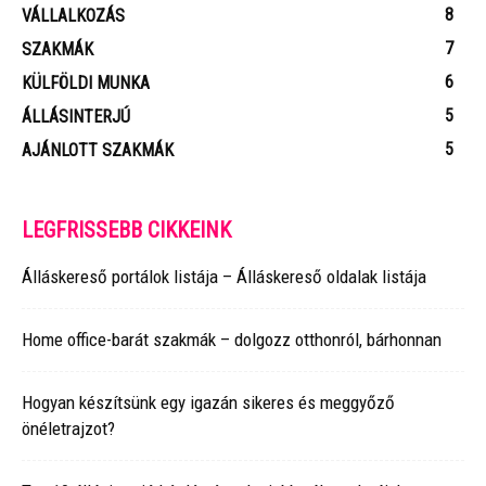
8
VÁLLALKOZÁS
7
SZAKMÁK
6
KÜLFÖLDI MUNKA
5
ÁLLÁSINTERJÚ
5
AJÁNLOTT SZAKMÁK
LEGFRISSEBB CIKKEINK
Álláskereső portálok listája – Álláskereső oldalak listája
Home office-barát szakmák – dolgozz otthonról, bárhonnan
Hogyan készítsünk egy igazán sikeres és meggyőző
önéletrajzot?