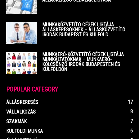
MUNKAKÖZVETÍTŐ CÉGEK LISTÁJA
ÁLLÁSKERESŐKNEK – ÁLLÁSKÖZVETÍTŐ
IRODÁK BUDAPEST ÉS KÜLFÖLD
MUNKAERŐ-KÖZVETÍTŐ CÉGEK LISTÁJA
MUNKÁLTATÓKNAK – MUNKAERŐ-
KÖLCSÖNZŐ IRODÁK BUDAPESTEN ÉS
KÜLFÖLDÖN
POPULAR CATEGORY
17
ÁLLÁSKERESÉS
8
VÁLLALKOZÁS
7
SZAKMÁK
6
KÜLFÖLDI MUNKA