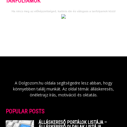
TANFOLYAMOK
Ha nincs meg az előképzettséged, kattints ide és válogass a tanfolyamok közül
A Dolgozom.hu oldala segítségedre lesz abban, hogy
könnyebben találj munkát. Az oldal témái: álláskeresés,
önéletrajz írás, motiváció és oktatás.
POPULAR POSTS
ÁLLÁSKERESŐ PORTÁLOK LISTÁJA –
ÁLLÁSKERESŐ OLDALAK LISTÁJA