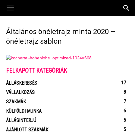
Általános önéletrajz minta 2020 –
önéletrajz sablon
FELKAPOTT KATEGÓRIÁK
17
ÁLLÁSKERESÉS
8
VÁLLALKOZÁS
7
SZAKMÁK
6
KÜLFÖLDI MUNKA
5
ÁLLÁSINTERJÚ
5
AJÁNLOTT SZAKMÁK