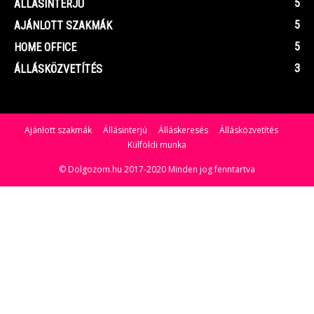
5
ÁLLÁSINTERJÚ
5
AJÁNLOTT SZAKMÁK
5
HOME OFFICE
3
ÁLLÁSKÖZVETÍTÉS
Ajánlott szakmák
Állásinterjú
Álláskeresés
Állásközvetítés
Külföldi munka
© Dolgozom.hu 2017-2020 Minden jog fenntartva