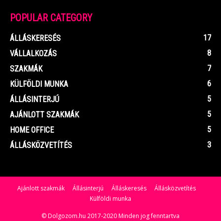
POPULAR CATEGORY
17
ÁLLÁSKERESÉS
8
VÁLLALKOZÁS
7
SZAKMÁK
6
KÜLFÖLDI MUNKA
5
ÁLLÁSINTERJÚ
5
AJÁNLOTT SZAKMÁK
5
HOME OFFICE
3
ÁLLÁSKÖZVETÍTÉS
Ajánlott szakmák
Állásinterjú
Álláskeresés
Állásközvetítés
Külföldi munka
© Dolgozom.hu 2017-2020 Minden jog fenntartva