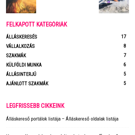
FELKAPOTT KATEGÓRIÁK
17
ÁLLÁSKERESÉS
8
VÁLLALKOZÁS
7
SZAKMÁK
6
KÜLFÖLDI MUNKA
5
ÁLLÁSINTERJÚ
5
AJÁNLOTT SZAKMÁK
LEGFRISSEBB CIKKEINK
Álláskereső portálok listája – Álláskereső oldalak listája