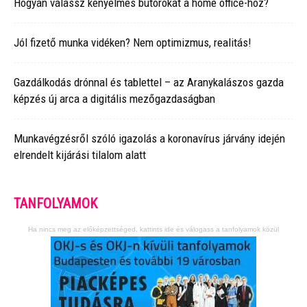
Hogyan válassz kényelmes bútorokat a home office-hoz?
Jól fizető munka vidéken? Nem optimizmus, realitás!
Gazdálkodás drónnal és tablettel – az Aranykalászos gazda
képzés új arca a digitális mezőgazdaságban
Munkavégzésről szóló igazolás a koronavírus járvány idején
elrendelt kijárási tilalom alatt
TANFOLYAMOK
Ha nincs meg az előképzettséged, kattints ide és válogass a tanfolyamok közül