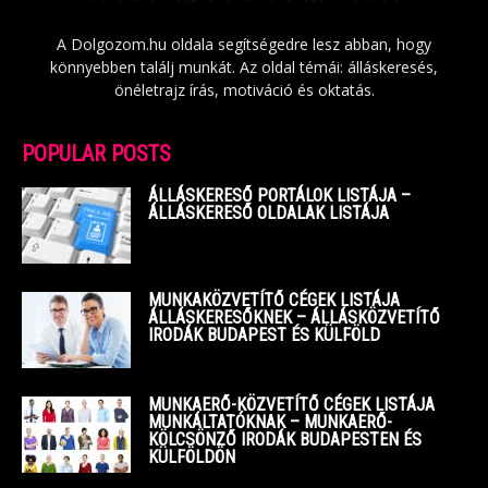
A Dolgozom.hu oldala segítségedre lesz abban, hogy
könnyebben találj munkát. Az oldal témái: álláskeresés,
önéletrajz írás, motiváció és oktatás.
POPULAR POSTS
ÁLLÁSKERESŐ PORTÁLOK LISTÁJA –
ÁLLÁSKERESŐ OLDALAK LISTÁJA
MUNKAKÖZVETÍTŐ CÉGEK LISTÁJA
ÁLLÁSKERESŐKNEK – ÁLLÁSKÖZVETÍTŐ
IRODÁK BUDAPEST ÉS KÜLFÖLD
MUNKAERŐ-KÖZVETÍTŐ CÉGEK LISTÁJA
MUNKÁLTATÓKNAK – MUNKAERŐ-
KÖLCSÖNZŐ IRODÁK BUDAPESTEN ÉS
KÜLFÖLDÖN