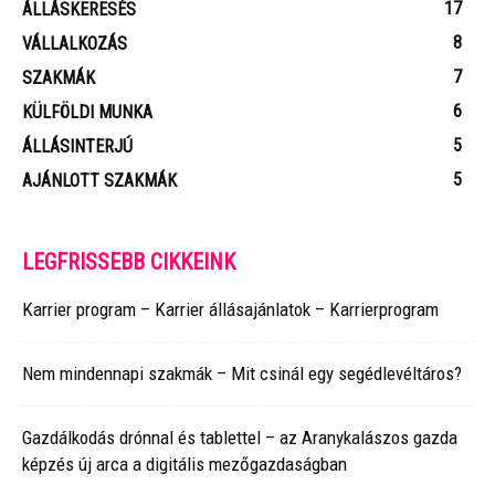
17
ÁLLÁSKERESÉS
8
VÁLLALKOZÁS
7
SZAKMÁK
6
KÜLFÖLDI MUNKA
5
ÁLLÁSINTERJÚ
5
AJÁNLOTT SZAKMÁK
LEGFRISSEBB CIKKEINK
Karrier program – Karrier állásajánlatok – Karrierprogram
Nem mindennapi szakmák – Mit csinál egy segédlevéltáros?
Gazdálkodás drónnal és tablettel – az Aranykalászos gazda
képzés új arca a digitális mezőgazdaságban