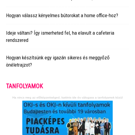
Hogyan válassz kényelmes bútorokat a home office-hoz?
Ideje váltani? Így ismerheted fel, ha elavult a cafeteria
rendszered
Hogyan készítsünk egy igazán sikeres és meggyőző
önéletrajzot?
TANFOLYAMOK
Ha nincs meg az előképzettséged, kattints ide és válogass a tanfolyamok közül