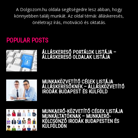
A Dolgozom.hu oldala segítségedre lesz abban, hogy
könnyebben találj munkát. Az oldal témái: álláskeresés,
önéletrajz írás, motiváció és oktatás.
POPULAR POSTS
ÁLLÁSKERESŐ PORTÁLOK LISTÁJA –
ÁLLÁSKERESŐ OLDALAK LISTÁJA
MUNKAKÖZVETÍTŐ CÉGEK LISTÁJA
ÁLLÁSKERESŐKNEK – ÁLLÁSKÖZVETÍTŐ
IRODÁK BUDAPEST ÉS KÜLFÖLD
MUNKAERŐ-KÖZVETÍTŐ CÉGEK LISTÁJA
MUNKÁLTATÓKNAK – MUNKAERŐ-
KÖLCSÖNZŐ IRODÁK BUDAPESTEN ÉS
KÜLFÖLDÖN