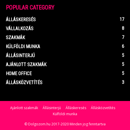
POPULAR CATEGORY
17
ÁLLÁSKERESÉS
8
VÁLLALKOZÁS
7
SZAKMÁK
6
KÜLFÖLDI MUNKA
5
ÁLLÁSINTERJÚ
5
AJÁNLOTT SZAKMÁK
5
HOME OFFICE
3
ÁLLÁSKÖZVETÍTÉS
Ajánlott szakmák
Állásinterjú
Álláskeresés
Állásközvetítés
Külföldi munka
© Dolgozom.hu 2017-2020 Minden jog fenntartva