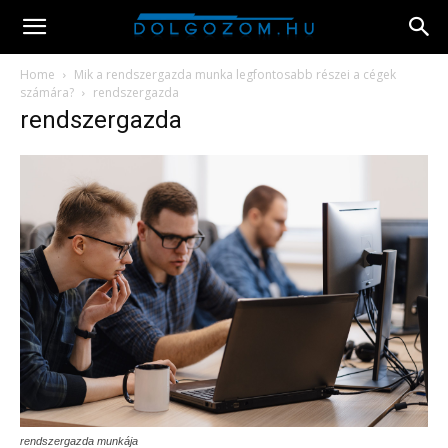
Home
Mik a rendszergazda munka legfontosabb részei a cégek
számára?
rendszergazda
rendszergazda
rendszergazda munkája